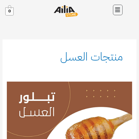
خطي
القائمة
لى
0
لمحتوى
منتجات العسل
تبلور
العسل