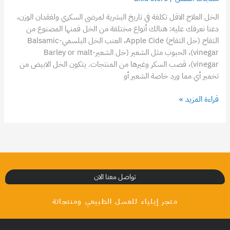
الخل العلاج الاقل تكلفة في تاريخ البشرية لمرضى السكري ولفقدان الوزن،
دعنا نعرفك عليه: هنالك أنواع مختلفة من الخل فمنها المصنوع من
التفاح (خل التفاح) Apple Cide، العنب الخل البلسمي-Balsamic
vinegar)، الحبوب مثل الشعير (خل الشعير-Barley or malt
vinegar)، قصب السكر وغيرها من المنتجات. يتكون الخل الابيض من
تخمير أي مما ورد خاصة الشعير أو
قراءة المزيد »
تواصل معنا الان
متجر إيلياء للعسل الطبيعي ومنتجاتة