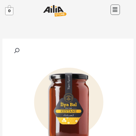
خطي
القائمة
لى
0
لمحتوى
كمية
عسل
الكستناء
التركي