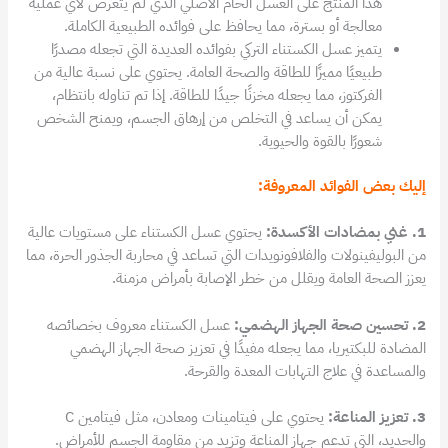
هذا المنتج على العسل الخام الأصلي الذي لم يتعرض لأي عملية
معالجة أو بسترة، مما يحافظ على فوائده الطبيعية الكاملة.
يتميز عسل الكستناء التركي بفوائده العديدة التي تجعله مصدرًا
طبيعيًا مميزًا للطاقة والصحة العامة. يحتوي على نسبة عالية من
الفركتوز، مما يجعله مخزنًا جيدًا للطاقة. إذا تم تناوله بانتظام،
يمكن أن يساعد في التخلص من إرهاق الجسم، ويمنح الشخص
شعورًا بالقوة والحيوية.
إليك بعض الفوائد المعروفة:
1. غني بمضادات الأكسدة:
يحتوي عسل الكستناء على مستويات عالية
من البوليفينولات والفلافونويدات التي تساعد في محاربة الجذور الحرة، مما
يعزز الصحة العامة ويقلل من خطر الإصابة بأمراض مزمنة.
2. تحسين صحة الجهاز الهضمي:
عسل الكستناء معروف بخصائصه
المضادة للبكتيريا، مما يجعله مفيدًا في تعزيز صحة الجهاز الهضمي
والمساعدة في علاج التهابات المعدة والقرحة.
3. تعزيز المناعة:
يحتوي على فيتامينات ومعادن، مثل فيتامين C
والحديد، التي تدعم جهاز المناعة وتزيد من مقاومة الجسم للأمراض.