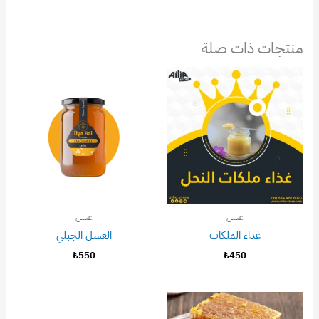
منتجات ذات صلة
عسل
عسل
غذاء الملكات
العسل الجبلي
₺
550
₺
450