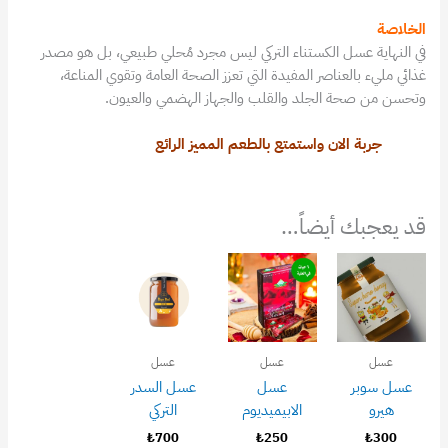
الخلاصة
في النهاية عسل الكستناء التركي ليس مجرد مُحلي طبيعي، بل هو مصدر
غذائي مليء بالعناصر المفيدة التي تعزز الصحة العامة وتقوي المناعة،
وتحسن من صحة الجلد والقلب والجهاز الهضمي والعيون.
جربة الان واستمتع بالطعم المميز الرائع
قد يعجبك أيضاً…
عسل
عسل
عسل
عسل سوبر
عسل
عسل السدر
هيرو
الابيميديوم
التركي
₺
700
₺
250
₺
300