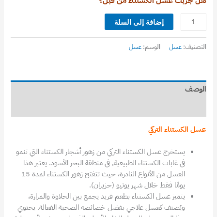
هل جربت عسل الكستناء من قبل؟
إضافة إلى السلة
التصنيف:
عسل
الوسم:
عسل
الوصف
معلومات إضافية
عسل الكستناء التركي
يستخرج عسل الكستناء التركي من زهور أشجار الكستناء التي تنمو
في غابات الكستناء الطبيعية, في منطقة البحر الأسود. يعتبر هذا
العسل من الأنواع النادرة، حيث تتفتح زهور الكستناء لمدة 15
يومًا فقط خلال شهر يونيو (حزيران).
يتميز عسل الكستناء بطعم فريد يجمع بين الحلاوة والمرارة،
ويُصنف كعسل علاجي بفضل خصائصه الصحية الفعالة. يحتوي