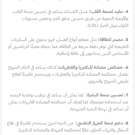
4. مفيد لصحة القلب:
عسل الكستناء يساعد في تحسين صحة القلب
والأوعية الدموية عن طريق تحسين تدفق الدم وخفض مستويات
الكولسترول الضار (LDL).
5. مصدر للطاقة:
مثل معظم أنواع العسل، فهو يحتوي على السكريات
الطبيعية التي توفر دفعة سريعة من الطاقة، مما يجعله مفيدًا للرياضيين أو
الأشخاص الذين يحتاجون إلى طاقة إضافية.
6. خصائص مضادة للبكتيريا والفطريات:
كذلك يساعد في التئام الجروح
بفضل خصائصه المضادة للبكتيريا والفطريات، ويستخدم تقليديًا كعلاج
طبيعي للجروح والحروق.
7. تحسين صحة البشرة:
كما يمكن أن يساعد في ترطيب وتغذية البشرة
عند استخدامه موضعيًا، كما يُعتقد أن خصائصه المضادة للالتهابات يمكن
أن تساعد في تهدئة البشرة المتهيجة.
8. دعم صحة الجهاز التنفسي:
من ناحيه اخرى يستخدم تقليديًا في علاج
السعال والتهاب الحلق، نظرًا لخصائصه المهدئة والمضادة للبكتيريا.