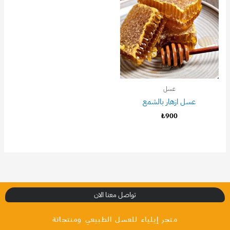
عسل
عسل ازهار بالشمع
₺
900
تواصل معنا الان
متجر إيلياء للعسل الطبيعي ومنتجاتة